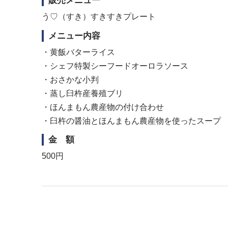
販売メニュー
う♡（すき）すきすきプレート
メニュー内容
・黄飯バターライス
・シェフ特製シーフードオーロラソース
・おさかな小判
・蒸し臼杵産養殖ブリ
・ほんまもん農産物の付け合わせ
・臼杵の醤油とほんまもん農産物を使ったスープ
金 額
500円