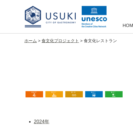
HOM
ホーム
>
食文化プロジェクト
>
食文化レストラン
９産業と技術革新の基盤を作ろう
11住み続けられるまちづくりを
12つくる責任つかう責
14海の豊か
15
2024年