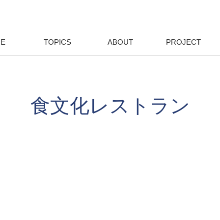
E
TOPICS
ABOUT
PROJECT
食文化レストラン
任
さを守ろう
陸の豊かさも守ろう