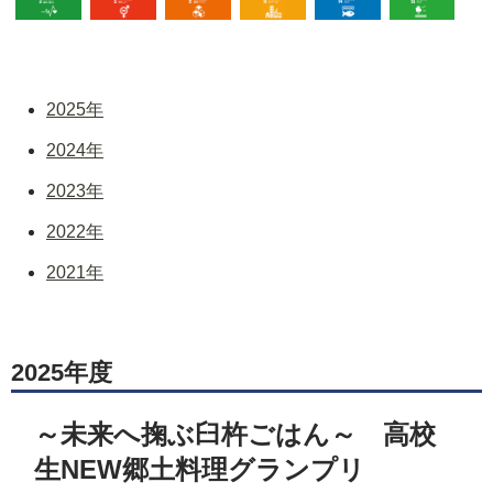
３すべての人に健康と福祉を
５ジェンダー平等を実現しよう
９産業と技術革新の基盤を作ろ
11住み続けられるまち
14海の豊か
15
2025年
2024年
2023年
2022年
2021年
2025年度
～未来へ掬ぶ臼杵ごはん～ 高校
生NEW郷土料理グランプリ