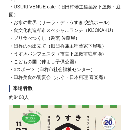
・USUKI VENUE cafe（旧臼杵藩主稲葉家下屋敷・庭
園）
・お水の世界（サーラ・デ・うすき 交流ホール）
・食文化創造都市スペシャルランチ（KIJOKAKU）
・ブリ食べつくし（割烹 佐藤屋）
・臼杵のお出立て（旧臼杵藩主稲葉家下屋敷）
・うすきパンフェスタ（市営下屋敷前駐車場）
・こどもの国（仲よし子供公園）
・eスポーツ（臼杵市社会福祉センター）
・臼杵美食の饗宴会（ふぐ・日本料理 喜楽庵）
来場者数
約8400人