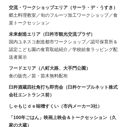
交流・ワークショップエリア（サーラ・デ・うすき）
郷土料理教室／旬のフルーツ加工ワークショップ／食
楽トークセッション
未来創造エリア（臼杵市観光交流プラザ）
国内ユネスコ創造都市ワークショップ／認可保育所＆
認定こども園の食育取組紹介／学校給食ラッピング配
送者展示
フードエリア（八町大路、大手門公園）
食の販売／苗・苗木無料配布
臼杵酒蔵四社角打ち即売会（臼杵ケーブルネット株式
会社エントランス前）
しゃもじｄｅ味噌すくい（市内メーカー3社）
「100年ごはん」映画上映会＆トークセッション（久
家の大蔵）