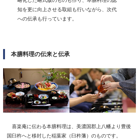
略化した略式版のものも作り、本膳料理の認
知を更に向上させる取組も行いながら、次代
への伝承も行っています。
本膳料理の伝来と伝承
喜楽庵に伝わる本膳料理は、美濃国郡上八幡より豊後
国臼杵へと移封した稲葉家（臼杵藩）のものです。