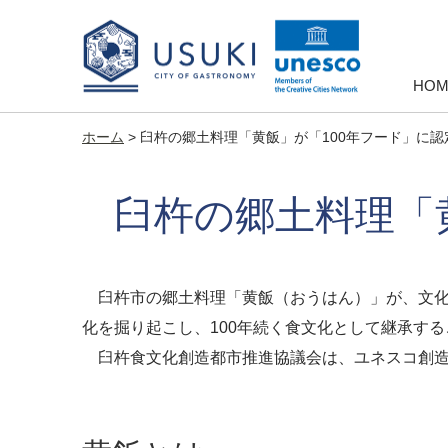
HOM
ホーム
>
臼杵の郷土料理「黄飯」が「100年フード」に認
臼杵の郷土料理「
臼杵市の郷土料理「黄飯（おうはん）」が、文化
化を掘り起こし、100年続く食文化として継承す
臼杵食文化創造都市推進協議会は、ユネスコ創造