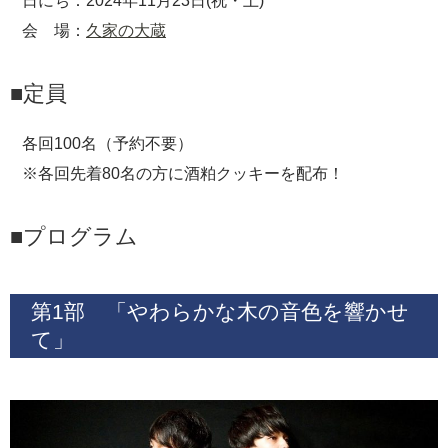
日にち：2024年11月23日(祝・土)
会 場：
久家の大蔵
■定員
各回100名（予約不要）
※各回先着80名の方に酒粕クッキーを配布！
■プログラム
第1部 「やわらかな木の音色を響かせ
て」