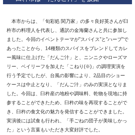
本市からは、「旬彩処 関乃家」の多々良好英さんが臼
杵市の料理人を代表し、通訳の金海蘭さんと共に参加し
ました。今回のイベントテーマが”スパイス”と”ハーブ”で
あったことから、14種類のスパイスをブレンドしてカレ
ー風味に仕上げた「だんご汁」と、ニンニクやローズマ
リー、ベイリーフを加えた「こねり(※)」の調理実演を
行う予定でしたが、台風の影響により、2品目のショー
ケースは中止となり、「だんご汁」のみの実演となりま
した。今回は、臼杵産の地粉や調味料、乾物を現地に持
参することができたため、臼杵の味を再現することがで
き、臼杵の食文化の魅力を発信することができました。
実演後には試食も行われ、「手ごねの団子が美味しかっ
た」という言葉もいただき大変好評でした。