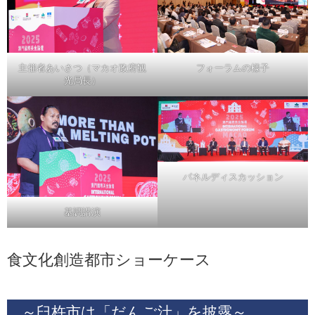
主催者あいさつ（マカオ政府観
フォーラムの様子
光局長）
パネルディスカッション
基調講演
食文化創造都市ショーケース
～臼杵市は「だんご汁」を披露～