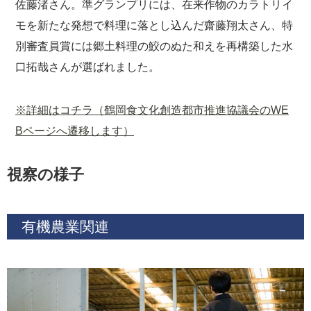
佐藤渚さん。準グランプリには、在来作物のカラトリイ
モを新たな発想で料理に落とし込んだ齋藤翔太さん、特
別審査員賞には郷土料理の鮫のぬた和えを再構築した水
口拓哉さんが選ばれました。
※詳細はコチラ（鶴岡食文化創造都市推進協議会のWE
Bページへ遷移します）
視察の様子
有機農業関連