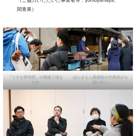
（ご協力いただいた事業者等：yomoyamaya、
関青果）
「うすき夢堆肥」の製造工程を
ほんまもん農産物の生産者から
見学
聞き取り