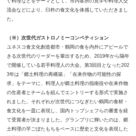
ぐ料理などをテーマとして、市内各所の見学や料理人交
流会などにより、臼杵の食文化を体感していただきまし
た。
（※）次世代ガストロノミーコンペティション
ユネスコ食文化創造都市・鶴岡の食を内外にアピールで
きる次世代のリーダーを輩出するため、2019年から隔年
で開催している若手料理人の大会。第3回目となった202
3年は「郷土料理の再構築」「在来作物の可能性の探
求」をテーマに、料理人が郷土料理の指南役や在来作物
の生産者とチームを組んでエントリーする形式で実施さ
れました。それぞれが次世代につなぎたい鶴岡の食材・
食文化を一皿に表現し、国内トップシェフらの審査を経
て受賞者が決まりました。グランプリに輝いたのは、郷
土料理の芋ごぼたもちをベースに歴史と文化を表現した