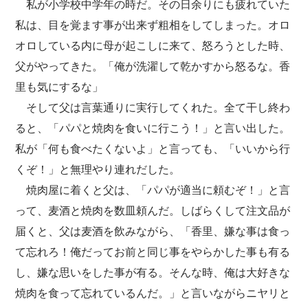
私が小学校中学年の時だ。その日余りにも疲れていた
私は、目を覚ます事が出来ず粗相をしてしまった。オロ
オロしている内に母が起こしに来て、怒ろうとした時、
父がやってきた。「俺が洗濯して乾かすから怒るな。香
里も気にするな」
そして父は言葉通りに実行してくれた。全て干し終わ
ると、「パパと焼肉を食いに行こう！」と言い出した。
私が「何も食べたくないよ」と言っても、「いいから行
くぞ！」と無理やり連れだした。
焼肉屋に着くと父は、「パパが適当に頼むぞ！」と言
って、麦酒と焼肉を数皿頼んだ。しばらくして注文品が
届くと、父は麦酒を飲みながら、「香里、嫌な事は食っ
て忘れろ！俺だってお前と同じ事をやらかした事も有る
し、嫌な思いをした事が有る。そんな時、俺は大好きな
焼肉を食って忘れているんだ。」と言いながらニヤリと