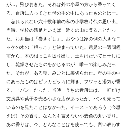
が…。飛びおきた。それは外の小屋の方から香ってく
る。台所に入ってきた母の手の中にあったものとはー。
忘れられない六十数年前の私の小学校時代の思い出。
当時、学校の遠足といえば、近くの山に登ることだっ
た。お弁当は「巻きずし」。おやつは家の側の大きなニ
ッケの木の「根っこ」と決まっていた。遠足の一週間程
前から、木の根っこを掘り出し、土をはたいて日干しに
し、乾燥させたものをかじるのが、唯一の楽しみだっ
た。それが、ある朝、みごとに裏切られた。母の手の中
にあったものはピッカピッカに輝き、フワッと湯気が香
る、「パン」だった。当時、うちの近所には、一軒だけ
文房具や菓子を売る小さな店があったが、パンを売って
いるのを見たことはなかった。イーストであろう（今思
えば）その香り。なんとも言えない小麦色の丸い香り。
あの香りは、今、どんなことばを使っても、言い表わす