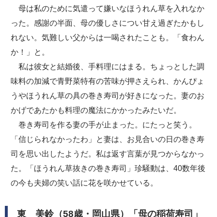
母は私のために気遣って嫌いなほうれん草を入れなか
った。感謝の半面、母の優しさについ甘え過ぎたかもし
れない。気難しい父からは一喝されたことも。「食わん
か！」と。
私は彼女と結婚後、手料理にはまる。ちょっとした調
味料の加減で青野菜特有の苦味が押さえられ、かんぴょ
うやほうれん草の具の巻き寿司が好きになった。妻のお
かげであたかも料理の魔法にかかったみたいだ。
巻き寿司を作る妻の手が止まった。にたっと笑う。
「信じられなかったわ」と妻は、お見合いの日の巻き寿
司を思い出したようだ。私は返す言葉が見つからなかっ
た。「ほうれん草抜きの巻き寿司」珍騒動は、40数年後
の今も夫婦の笑い話に花を咲かせている。
東 美鈴（58歳・岡山県）「母の稲荷寿司」