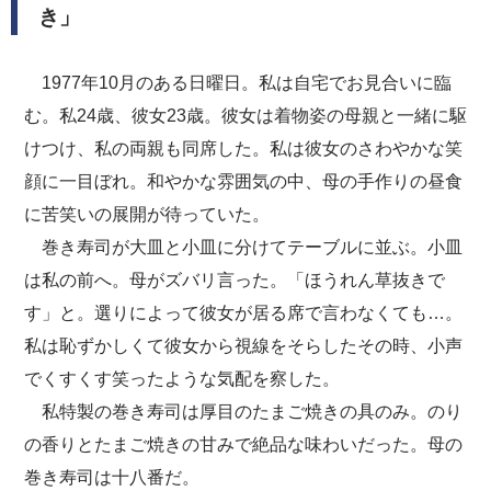
き」
1977年10月のある日曜日。私は自宅でお見合いに臨
む。私24歳、彼女23歳。彼女は着物姿の母親と一緒に駆
けつけ、私の両親も同席した。私は彼女のさわやかな笑
顔に一目ぼれ。和やかな雰囲気の中、母の手作りの昼食
に苦笑いの展開が待っていた。
巻き寿司が大皿と小皿に分けてテーブルに並ぶ。小皿
は私の前へ。母がズバリ言った。「ほうれん草抜きで
す」と。選りによって彼女が居る席で言わなくても…。
私は恥ずかしくて彼女から視線をそらしたその時、小声
でくすくす笑ったような気配を察した。
私特製の巻き寿司は厚目のたまご焼きの具のみ。のり
の香りとたまご焼きの甘みで絶品な味わいだった。母の
巻き寿司は十八番だ。