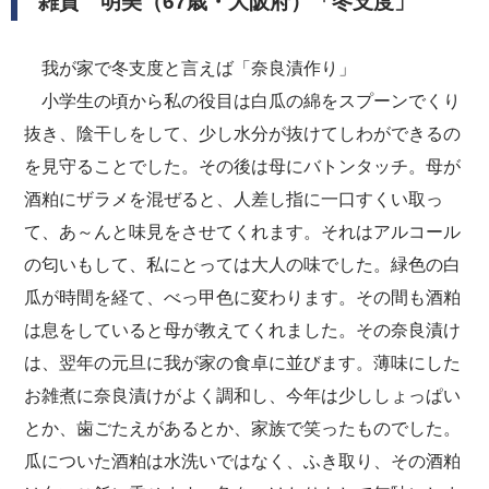
雑賀 明美（67歳・大阪府）「冬支度」
我が家で冬支度と言えば「奈良漬作り」
小学生の頃から私の役目は白瓜の綿をスプーンでくり
抜き、陰干しをして、少し水分が抜けてしわができるの
を見守ることでした。その後は母にバトンタッチ。母が
酒粕にザラメを混ぜると、人差し指に一口すくい取っ
て、あ～んと味見をさせてくれます。それはアルコール
の匂いもして、私にとっては大人の味でした。緑色の白
瓜が時間を経て、べっ甲色に変わります。その間も酒粕
は息をしていると母が教えてくれました。その奈良漬け
は、翌年の元旦に我が家の食卓に並びます。薄味にした
お雑煮に奈良漬けがよく調和し、今年は少ししょっぱい
とか、歯ごたえがあるとか、家族で笑ったものでした。
瓜についた酒粕は水洗いではなく、ふき取り、その酒粕