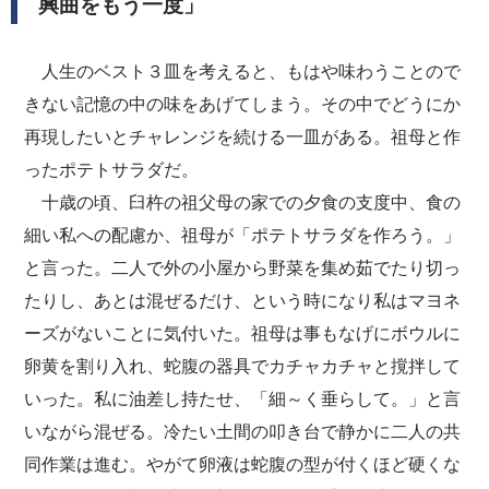
興曲をもう一度」
人生のベスト３皿を考えると、もはや味わうことので
きない記憶の中の味をあげてしまう。その中でどうにか
再現したいとチャレンジを続ける一皿がある。祖母と作
ったポテトサラダだ。
十歳の頃、臼杵の祖父母の家での夕食の支度中、食の
細い私への配慮か、祖母が「ポテトサラダを作ろう。」
と言った。二人で外の小屋から野菜を集め茹でたり切っ
たりし、あとは混ぜるだけ、という時になり私はマヨネ
ーズがないことに気付いた。祖母は事もなげにボウルに
卵黄を割り入れ、蛇腹の器具でカチャカチャと撹拌して
いった。私に油差し持たせ、「細～く垂らして。」と言
いながら混ぜる。冷たい土間の叩き台で静かに二人の共
同作業は進む。やがて卵液は蛇腹の型が付くほど硬くな