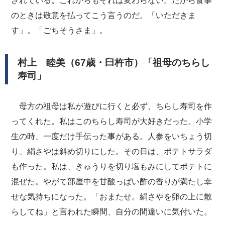
されている。これからもそれは変わらない。だから食事
のときは敬意を払ってこう言うのだ。「いただきま
す」。「ごちそうさま」。
村上 睦美（67歳・臼杵市）「祖母のちらし
寿司」
母方の祖母は私が遊びに行くと必ず、ちらし寿司を作
ってくれた。私はこのちらし寿司が大好きだった。小学
生の時、一度だけ手伝った事がある。人参をいちょう切
り、絹さやは斜め切りにした。その日は、ポテトサラダ
も作った。私は、きゅうりを切り塩もみにしてポテトに
混ぜた。やがて部屋中を甘酸っぱい酢の香りが満たし幸
せな気持ちになった。「おまたせ。絹さやを卵の上に散
らしてね」と言われた瞬間、自分の間違いに気付いた。